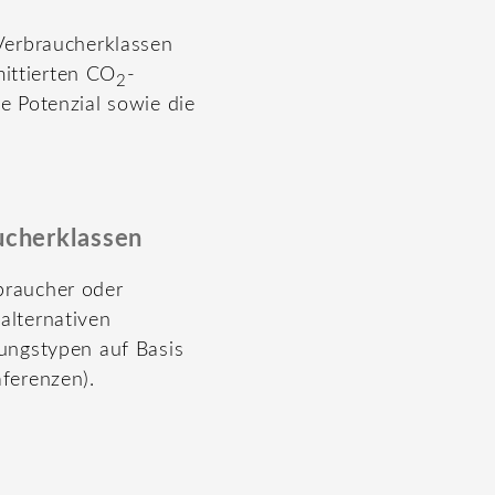
 Verbraucherklassen
mittierten CO
-
2
e Potenzial sowie die
ucherklassen
braucher oder
alternativen
dungstypen auf Basis
ferenzen).